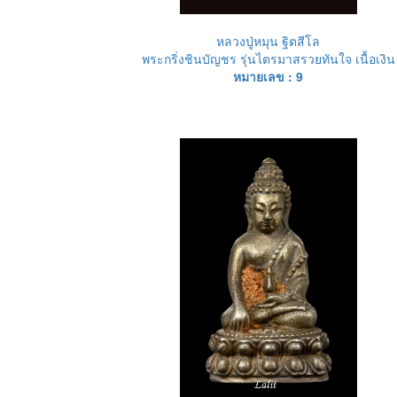
หลวงปู่หมุน ฐิตสีโล
พระกริ่งชินบัญชร รุ่นไตรมาสรวยทันใจ เนื้อเงิน
หมายเลข : 9