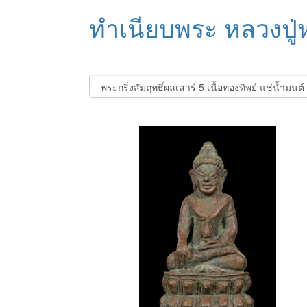
ทำเนียบพระ หลวงปู่ห